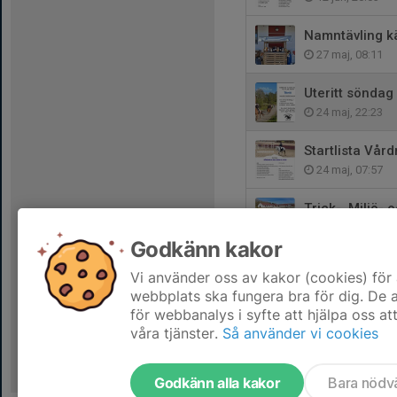
Namntävling kä
27 maj, 08:11
Uteritt söndag
24 maj, 22:23
Startlista Vår
24 maj, 07:57
Trick-, Miljö-
22 maj, 07:12
Godkänn kakor
Familjedag 31
Vi använder oss av kakor (cookies) för 
17 maj, 09:11
webbplats ska fungera bra för dig. De
för webbanalys i syfte att hjälpa oss at
våra tjänster.
Så använder vi cookies
Godkänn alla kakor
Bara nödv