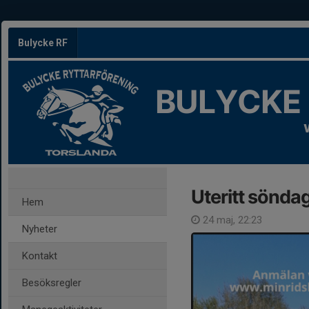
Bulycke RF
BULYCKE
Uteritt söndag
Hem
24 maj, 22:23
Nyheter
Kontakt
Besöksregler