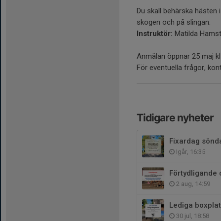
Du skall behärska hästen i
skogen och på slingan.
Instruktör:
Matilda Ham
Anmälan öppnar 25 maj kl 
För eventuella frågor, ko
Tidigare nyheter
Fixardag sönd
Igår, 16:35
Förtydligande
2 aug, 14:59
Lediga boxplat
30 jul, 18:58