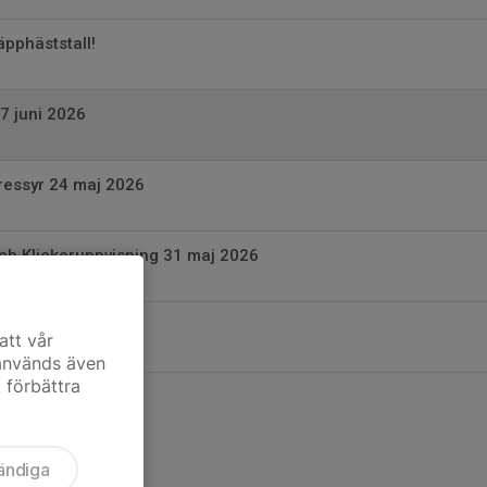
pphäststall!
 7 juni 2026
dressyr 24 maj 2026
 och Klickeruppvisning 31 maj 2026
 maj 2026
att vår
 används även
t förbättra
ändiga