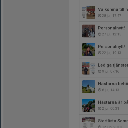
Välkomna till 
28 jul, 17:47
Personalnytt!
27 jul, 12:15
Personalnytt!
22 jul, 19:13
Lediga tjänste
9 jul, 07:16
Hästarna behö
6 jul, 14:13
Hästarna är p
2 jul, 00:31
Startlista Som
12 jun, 20:03