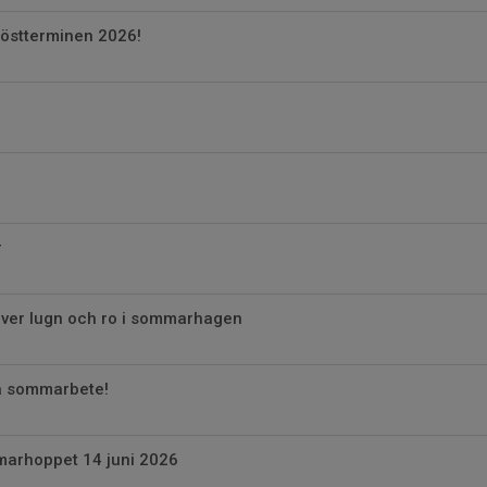
höstterminen 2026!
r
ver lugn och ro i sommarhagen
å sommarbete!
marhoppet 14 juni 2026